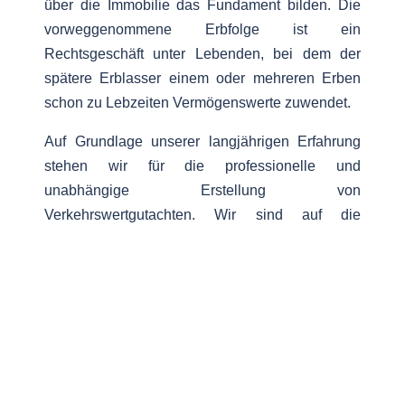
über die Immobilie das Fundament bilden. Die
vorweggenommene Erbfolge ist ein
Rechtsgeschäft unter Lebenden, bei dem der
spätere Erblasser einem oder mehreren Erben
schon zu Lebzeiten Vermögenswerte zuwendet.
Auf Grundlage unserer langjährigen Erfahrung
stehen wir für die professionelle und
unabhängige Erstellung von
Verkehrswertgutachten. Wir sind auf die
Immobilienbewertung spezialisiert.
So erstatten wir Verkehrswertgutachten über
diverse Objekttypen. Zu den typischen Objekten
unseres Bewertungsangebotes zählen:
Eigentumswohnungen, Einfamilienhäuser,
Mehrfamilienhäuser, Wohn- und
Geschäftshäuser, Gewerbeimmobilien (Hallen,