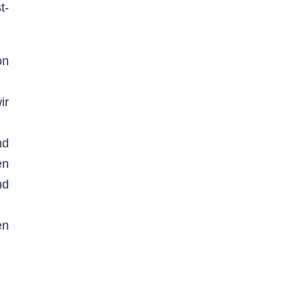
t-
on
ir
nd
en
nd
en