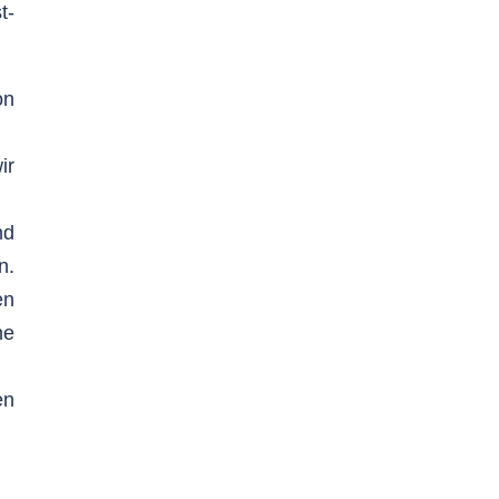
t-
on
ir
nd
n.
en
ne
en