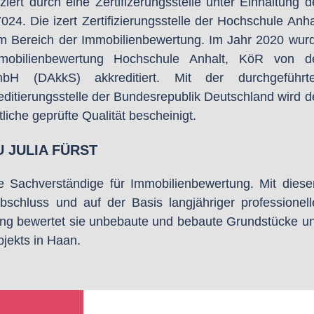
ziert durch eine Zertifizerungsstelle unter Einhaltung d
4. Die izert Zertifizierungsstelle der Hochschule Anha
le im Bereich der Immobilienbewertung. Im Jahr 2020 wur
 Immobilienbewertung Hochschule Anhalt, KöR von d
GmbH (DAkkS) akkreditiert. Mit der durchgeführt
editierungsstelle der Bundesrepublik Deutschland wird d
tliche geprüfte Qualität bescheinigt.
 JULIA FÜRST
rte Sachverständige für Immobilienbewertung. Mit dies
schluss und auf der Basis langjähriger professionell
lung bewertet sie unbebaute und bebaute Grundstücke u
bjekts in Haan.