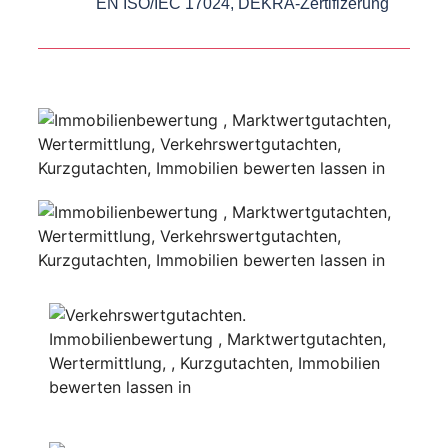
EN ISO/IEC 17024, DEKRA-Zertifizerung