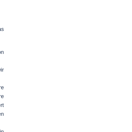
as
on
ir
re
re
rt
en
in