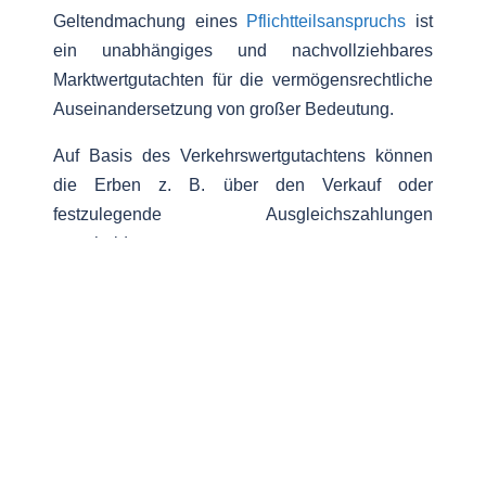
Geltendmachung eines
Pflichtteilsanspruchs
ist
ein unabhängiges und nachvollziehbares
Marktwertgutachten für die vermögensrechtliche
Auseinandersetzung von großer Bedeutung.
Auf Basis des Verkehrswertgutachtens können
die Erben z. B. über den Verkauf oder
festzulegende Ausgleichszahlungen
entscheiden.
Auch bei einer vorweggenommenen Erbfolge
kann ein unabhängiges Verkehrswertgutachten
über die Immobilie die Grundlage bilden. Die
vorweggenommene Erbfolge ist ein
Rechtsgeschäft unter Lebenden, bei dem der
spätere Erblasser einem oder mehreren Erben
bereits zu Lebzeiten Vermögenswerte zuwendet.